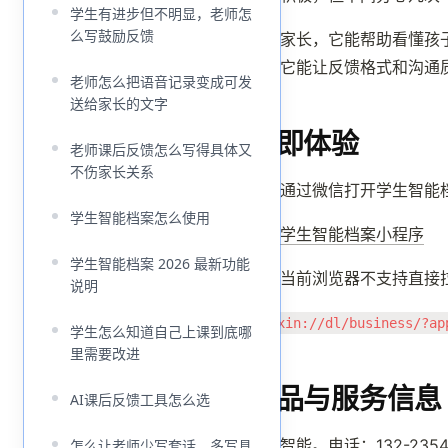
学生有进步但不明显，老师怎
么写鼓励反馈
对于家长，它能帮助看懂孩
者，它能让反馈格式和沟通
老师怎么把语音记录变成可发
送给家长的文字
立即体验
老师课后反馈怎么写得具体又
不伤家长关系
可以通过微信打开学生智能
学生智能档案怎么使用
打开学生智能档案小程序
学生智能档案 2026 最新功能
如果当前浏览器不支持直接
说明
weixin://dl/business/?ap
学生怎么知道自己上课到底哪
里需要改进
产品与服务信息
AI课后反馈工具怎么选
意臻智能。电话：132-235
怎么让老师少写套话，多写具