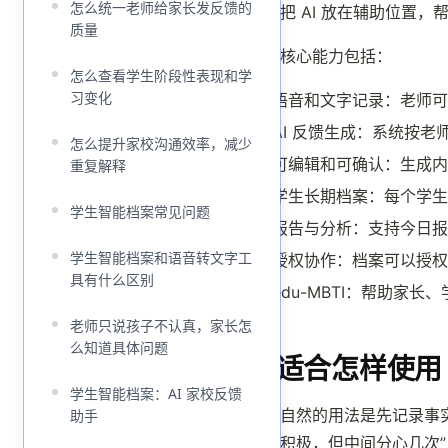
怎么统一老师给家长发反馈的
产品把 AI 放在辅助位置
质量
它的核心能力包括：
怎么查看学生阶段性表现和学
习变化
语音和文字记录：老师可
AI 反馈生成：系统按
怎么提升家校沟通效率，减少
可编辑和可确认：生成内
重复解释
学生长期档案：每个学生
学生智能档案常见问题
报告与分析：支持今日报
学生智能档案和语音转文字工
授权协作：档案可以授权
具有什么区别
edu-MBTI：帮助家
老师只说孩子不认真，家长怎
么知道具体问题
更适合怎样使用
学生智能档案：AI 家校反馈
比较自然的用法是先记录事实
助手
题挺积极，但中间分心几次