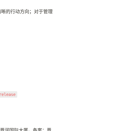
清晰的行动方向；对于管理
release
太原市晋润国际大厦。备案：晋